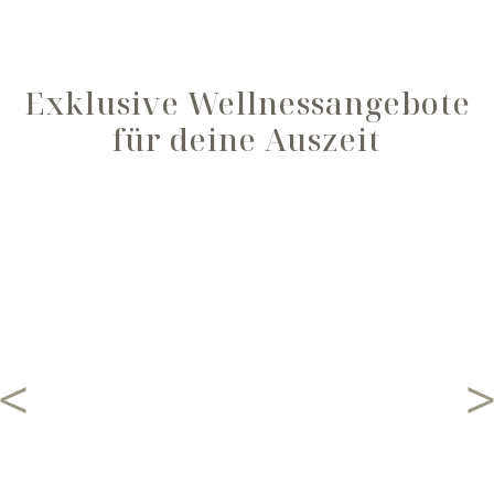
Exklusive Wellnessangebote
für deine Auszeit
Mädels Zeit
3 Tage |
2 Nächte
4