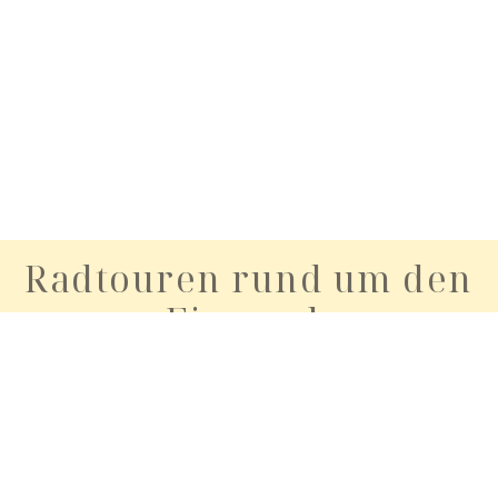
Radtouren rund um den
Eisvogel:
Unsere 5 Favoriten im
Herzen Bayerns
Rund um Bad Gögging erwarten dich
abwechslungsreiche Radtouren durch
beeindruckende Landschaften – von entspannten