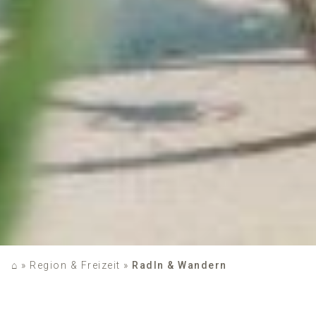
⌂
»
Region & Freizeit
»
Radln & Wandern