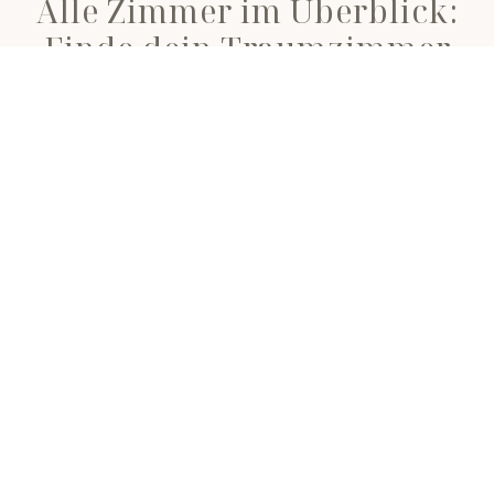
Alle Zimmer im Überblick:
Finde dein Traumzimmer
Wir bieten eine Vielzahl von Zimmerkategorien, die
unterschiedliche Bedürfnisse und Vorlieben
abdecken. Von komfortablen Standardzimmern bis
hin zu luxuriösen Suiten, jedes Zimmer hat seine
eigenen besonderen Merkmale und bietet eine
einzigartige Atmosphäre mit viel Liebe zum Detail.
ALLE ZIMMER IM ÜBERBLICK